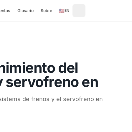
🇺🇸
entas
Glosario
Sobre
EN
imiento del
 servofreno en
istema de frenos y el servofreno en